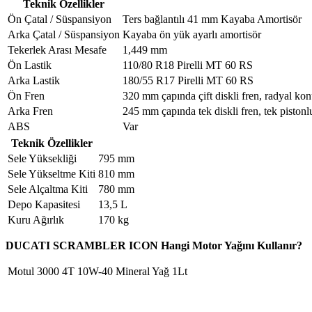
Teknik Özellikler
Ön Çatal / Süspansiyon
Ters bağlantılı 41 mm Kayaba Amortisör
Arka Çatal / Süspansiyon
Kayaba ön yük ayarlı amortisör
Tekerlek Arası Mesafe
1,449 mm
Ön Lastik
110/80 R18 Pirelli MT 60 RS
Arka Lastik
180/55 R17 Pirelli MT 60 RS
Ön Fren
320 mm çapında çift diskli fren, radyal kon
Arka Fren
245 mm çapında tek diskli fren, tek pistonl
ABS
Var
Teknik Özellikler
Sele Yüksekliği
795 mm
Sele Yükseltme Kiti
810 mm
Sele Alçaltma Kiti
780 mm
Depo Kapasitesi
13,5 L
Kuru Ağırlık
170 kg
DUCATI SCRAMBLER ICON Hangi Motor Yağını Kullanır?
Motul 3000 4T 10W-40 Mineral Yağ 1Lt