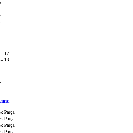
?
6
2
 – 17
 – 18
.
yınız
.
k Parça
k Parça
k Parça
k Parça