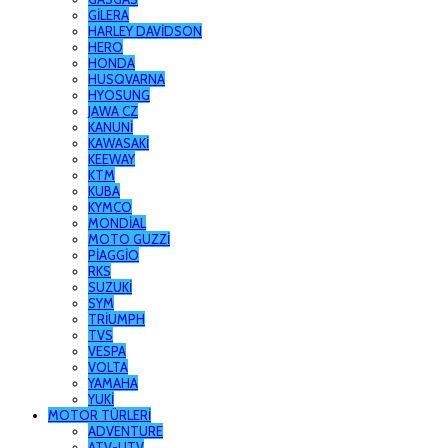
GİLERA
HARLEY DAVİDSON
HERO
HONDA
HUSQVARNA
HYOSUNG
JAWA CZ
KANUNİ
KAWASAKİ
KEEWAY
KTM
KUBA
KYMCO
MONDİAL
MOTO GUZZİ
PİAGGİO
RKS
SUZUKİ
SYM
TRİUMPH
TVS
VESPA
VOLTA
YAMAHA
YUKİ
MOTOR TÜRLERİ
ADVENTURE
ATV-UTV