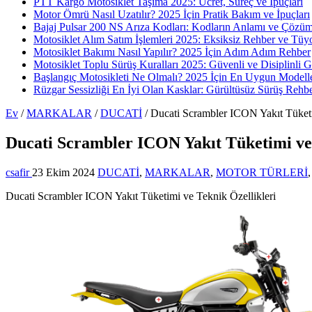
PTT Kargo Motosiklet Taşıma 2025: Ücret, Süreç ve İpuçları
Motor Ömrü Nasıl Uzatılır? 2025 İçin Pratik Bakım ve İpuçları
Bajaj Pulsar 200 NS Arıza Kodları: Kodların Anlamı ve Çözüm
Motosiklet Alım Satım İşlemleri 2025: Eksiksiz Rehber ve Tüy
Motosiklet Bakımı Nasıl Yapılır? 2025 İçin Adım Adım Rehber
Motosiklet Toplu Sürüş Kuralları 2025: Güvenli ve Disiplinli 
Başlangıç Motosikleti Ne Olmalı? 2025 İçin En Uygun Modelle
Rüzgar Sessizliği En İyi Olan Kasklar: Gürültüsüz Sürüş Rehbe
Ev
/
MARKALAR
/
DUCATİ
/
Ducati Scrambler ICON Yakıt Tüketi
Ducati Scrambler ICON Yakıt Tüketimi ve 
csafir
23 Ekim 2024
DUCATİ
,
MARKALAR
,
MOTOR TÜRLERİ
Ducati Scrambler ICON Yakıt Tüketimi ve Teknik Özellikleri