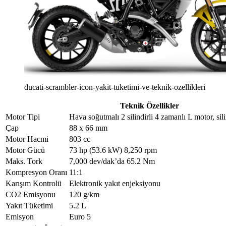
ducati-scrambler-icon-yakit-tuketimi-ve-teknik-ozellikleri
Teknik Özellikler
Motor Tipi
Hava soğutmalı 2 silindirli 4 zamanlı L motor, sili
Çap
88 x 66 mm
Motor Hacmi
803 cc
Motor Gücü
73 hp (53.6 kW) 8,250 rpm
Maks. Tork
7,000 dev/dak’da 65.2 Nm
Kompresyon Oranı
11:1
Karışım Kontrolü
Elektronik yakıt enjeksiyonu
CO2 Emisyonu
120 g/km
Yakıt Tüketimi
5.2 L
Emisyon
Euro 5