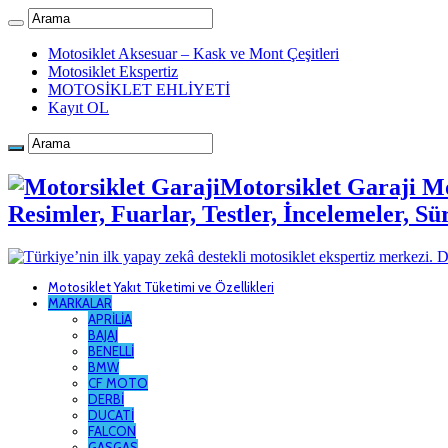
Motosiklet Aksesuar – Kask ve Mont Çeşitleri
Motosiklet Ekspertiz
MOTOSİKLET EHLİYETİ
Kayıt OL
Motorsiklet Garaji Mo
Resimler, Fuarlar, Testler, İncelemeler, Sü
Motosiklet Yakıt Tüketimi ve Özellikleri
MARKALAR
APRİLİA
BAJAJ
BENELLİ
BMW
CF MOTO
DERBİ
DUCATİ
FALCON
GASGAS