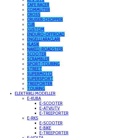
CAFE RACER
COMMUTER
CROSS
CRUİSER-CHOPPER
CUB
CUSTOM
ENDURO-OFFROAD
ENGELLİ ARAÇLARI
KLASİK
NAKED-ROADSTER
SCOOTER
SCRAMBLER
SPORT-TOURİNG
STREET
SUPERMOTO
SUPERSPORT
TREEPORTER
TOURİNG
ELEKTRİKLİ MODELLER
E-KUBA
E-SCOOTER
E-ATV/UTV
E-TREEPORTER
E-RKS
E-SCOOTER
E-BİKE
E-TREEPORTER
E-VOLTA