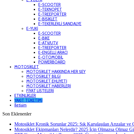
E-SCOOTER
E-TEKNOPET
E-TREEPORTER
E-BİSİKLET
E-TEKERLEKLİ SANDALYE
E-YUKİ
E-SCOOTER
E-BİKE
E-ATV/UTV
E-TREEPORTER
E-ENGELLİ ARACI
E-OTOMOBİL
POWERBOARD
MOTOSİKLET
MOTOSİKLET HAKKINDA HER ŞEY
MOTOSİKLET BİLGİ
MOTOSİKLET EHLİYETİ
MOTOSİKLET HABERLERİ
FİYAT LİSTELERİ
ETKİNLİKLER
YAKIT TÜKETİMİ
İletişim
Son Eklenenler
Motosiklet Kronik Sorunlar 2025: Sık Karşılaşılan Arızalar ve
Motosiklet Ekipmanları Nelerdir? 2025 İçin Olmazsa Olmaz G