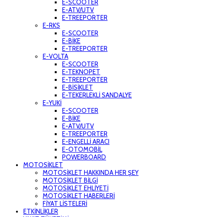
E-SCOOTER
E-ATV/UTV
E-TREEPORTER
E-RKS
E-SCOOTER
E-BİKE
E-TREEPORTER
E-VOLTA
E-SCOOTER
E-TEKNOPET
E-TREEPORTER
E-BİSİKLET
E-TEKERLEKLİ SANDALYE
E-YUKİ
E-SCOOTER
E-BİKE
E-ATV/UTV
E-TREEPORTER
E-ENGELLİ ARACI
E-OTOMOBİL
POWERBOARD
MOTOSİKLET
MOTOSİKLET HAKKINDA HER ŞEY
MOTOSİKLET BİLGİ
MOTOSİKLET EHLİYETİ
MOTOSİKLET HABERLERİ
FİYAT LİSTELERİ
ETKİNLİKLER