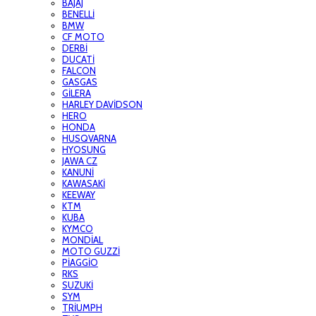
BAJAJ
BENELLİ
BMW
CF MOTO
DERBİ
DUCATİ
FALCON
GASGAS
GİLERA
HARLEY DAVİDSON
HERO
HONDA
HUSQVARNA
HYOSUNG
JAWA CZ
KANUNİ
KAWASAKİ
KEEWAY
KTM
KUBA
KYMCO
MONDİAL
MOTO GUZZİ
PİAGGİO
RKS
SUZUKİ
SYM
TRİUMPH