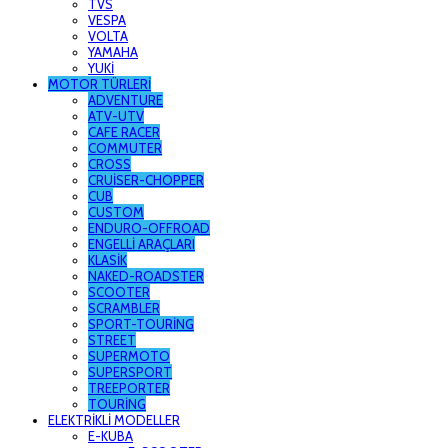
TVS
VESPA
VOLTA
YAMAHA
YUKİ
MOTOR TÜRLERİ
ADVENTURE
ATV-UTV
CAFE RACER
COMMUTER
CROSS
CRUİSER-CHOPPER
CUB
CUSTOM
ENDURO-OFFROAD
ENGELLİ ARAÇLARI
KLASİK
NAKED-ROADSTER
SCOOTER
SCRAMBLER
SPORT-TOURİNG
STREET
SUPERMOTO
SUPERSPORT
TREEPORTER
TOURİNG
ELEKTRİKLİ MODELLER
E-KUBA