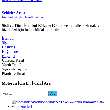
Kısa ve uzun süreli depolama.
Şehirler Arası
İstanbul çıkışlı güvenli nakliye.
Şişli ve Tüm İstanbul Bölgeleri
39 ilçe ve mahalle bazlı nakliyat
hizmetleri için hızlı teklif alabilirsiniz.
İstanbul
Şişli
Beşiktaş
Kağıthane
Beyoğlu
Ücretsiz Keşif
Yazılı Teklif
Sigortalı Taşıma
Planlı Teslimat
Motorun İçİn En İyİsİnİ Ara
Arama: