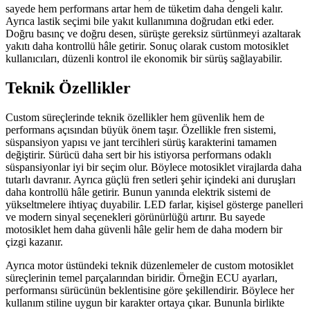
sayede hem performans artar hem de tüketim daha dengeli kalır.
Ayrıca lastik seçimi bile yakıt kullanımına doğrudan etki eder.
Doğru basınç ve doğru desen, sürüşte gereksiz sürtünmeyi azaltarak
yakıtı daha kontrollü hâle getirir. Sonuç olarak custom motosiklet
kullanıcıları, düzenli kontrol ile ekonomik bir sürüş sağlayabilir.
Teknik Özellikler
Custom süreçlerinde teknik özellikler hem güvenlik hem de
performans açısından büyük önem taşır. Özellikle fren sistemi,
süspansiyon yapısı ve jant tercihleri sürüş karakterini tamamen
değiştirir. Sürücü daha sert bir his istiyorsa performans odaklı
süspansiyonlar iyi bir seçim olur. Böylece motosiklet virajlarda daha
tutarlı davranır. Ayrıca güçlü fren setleri şehir içindeki ani duruşları
daha kontrollü hâle getirir. Bunun yanında elektrik sistemi de
yükseltmelere ihtiyaç duyabilir. LED farlar, kişisel gösterge panelleri
ve modern sinyal seçenekleri görünürlüğü artırır. Bu sayede
motosiklet hem daha güvenli hâle gelir hem de daha modern bir
çizgi kazanır.
Ayrıca motor üstündeki teknik düzenlemeler de custom motosiklet
süreçlerinin temel parçalarından biridir. Örneğin ECU ayarları,
performansı sürücünün beklentisine göre şekillendirir. Böylece her
kullanım stiline uygun bir karakter ortaya çıkar. Bununla birlikte