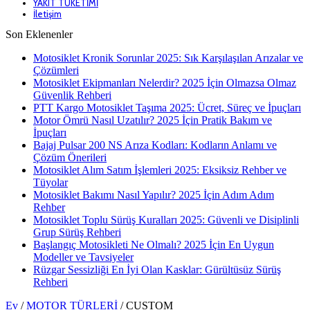
YAKIT TÜKETİMİ
İletişim
Son Eklenenler
Motosiklet Kronik Sorunlar 2025: Sık Karşılaşılan Arızalar ve
Çözümleri
Motosiklet Ekipmanları Nelerdir? 2025 İçin Olmazsa Olmaz
Güvenlik Rehberi
PTT Kargo Motosiklet Taşıma 2025: Ücret, Süreç ve İpuçları
Motor Ömrü Nasıl Uzatılır? 2025 İçin Pratik Bakım ve
İpuçları
Bajaj Pulsar 200 NS Arıza Kodları: Kodların Anlamı ve
Çözüm Önerileri
Motosiklet Alım Satım İşlemleri 2025: Eksiksiz Rehber ve
Tüyolar
Motosiklet Bakımı Nasıl Yapılır? 2025 İçin Adım Adım
Rehber
Motosiklet Toplu Sürüş Kuralları 2025: Güvenli ve Disiplinli
Grup Sürüş Rehberi
Başlangıç Motosikleti Ne Olmalı? 2025 İçin En Uygun
Modeller ve Tavsiyeler
Rüzgar Sessizliği En İyi Olan Kasklar: Gürültüsüz Sürüş
Rehberi
Ev
/
MOTOR TÜRLERİ
/
CUSTOM