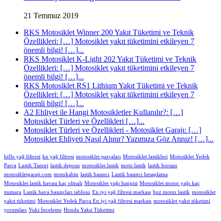
21 Temmuz 2019
RKS Motosiklet Winner 200 Yakıt Tüketimi ve Teknik
Özellikleri: […] Motosiklet yakıt tüketimini etkileyen 7
önemli bilgi! […]...
RKS Motosiklet K-Light 202 Yakıt Tüketimi ve Teknik
Özellikleri: […] Motosiklet yakıt tüketimini etkileyen 7
önemli bilgi! […]...
RKS Motosiklet RS1 Lithium Yakıt Tüketimi ve Teknik
Özellikleri: […] Motosiklet yakıt tüketimini etkileyen 7
önemli bilgi! […]...
A2 Ehliyet ile Hangi Motosikletler Kullanılır?: […]
Motosiklet Türleri ve Özellikleri […]...
Motosiklet Türleri ve Özellikleri - Motosiklet Garajı: […]
Motosiklet Ehliyeti Nasıl Alınır? Yazımıza Göz Atınız! […]...
hiflo yağ filtresi
kn yağ filtresi
motosiklet parçaları
Motosiklet lastikleri
Motosiklet Yedek
Parça
Lastik Tamiri
lastik deposu
motosiklet lastik
moto lastik
lastik borsası
motosikletgaraji.com
motokabin
lastik basıncı
Lastik basıncı hesaplama
Motosiklet lastik havası kaç olmalı
Motosiklet yağı hangisi
Motosiklet motor yağı kaç
numara
Lastik hava basınçları tablosu
En iyi yağ filtresi markası
buz motor lastik
motosiklet
yakıt tüketimi
Motosiklet Yedek Parça En iyi yağ filtresi markası
motosiklet yakıt tüketimi
yorumları
Yuki İnceleme
Honda Yakıt Tüketimi