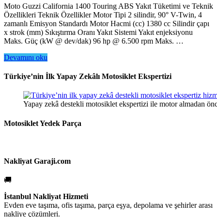
Moto Guzzi California 1400 Touring ABS Yakıt Tüketimi ve Teknik
Özellikleri Teknik Özellikler Motor Tipi 2 silindir, 90° V-Twin, 4
zamanlı Emisyon Standardı Motor Hacmi (cc) 1380 cc Silindir çapı
x strok (mm) Sıkıştırma Oranı Yakıt Sistemi Yakıt enjeksiyonu
Maks. Güç (kW @ dev/dak) 96 hp @ 6.500 rpm Maks. …
Devamını oku
Türkiye’nin İlk Yapay Zekâlı Motosiklet Ekspertizi
Yapay zekâ destekli motosiklet ekspertizi ile motor almadan önce
Motosiklet Yedek Parça
Nakliyat Garaji.com
🚚
İstanbul Nakliyat Hizmeti
Evden eve taşıma, ofis taşıma, parça eşya, depolama ve şehirler arası
nakliye çözümleri.