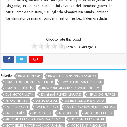
sloganla, ünlü Alman teknolojisini ve AR-GE’deki kendine güveni ile
vurgulamaktadır.BMW, 1913 yılında Almanya’nın Münih kentinde
kurulmuştur ve mimari yönden meşhur merkezi halen oradadır.
Click to rate this post!
[Total:
0
Average:
0
]
Etiketler
BMW İNCELEME
BMW R1100 S NE KADAR YAKIYOR
BMW R1100 S TEKNIK ÖZELLIKLER
BMW R1100 S YAKIT TÜKETIMI
BMW YAKIT TÜKETIMI
BMW YORUMLAR R1100 S YAKIT TÜKETIMI
BUZ MOTOR LASTIK
EN IYI YAĞ FILTRESI MARKASI
HIFLO YAĞ FILTRESI
KN YAĞ FILTRESI
LASTIK BASINCI
LASTIK BASINCI HESAPLAMA
LASTIK BORSASI
LASTIK DEPOSU
LASTIK HAVA BASINÇLARI TABLOSU
LASTIK TAMIRI
MOTO LASTIK
MOTOKABIN
MOTOSIKLET LASTIK
MOTOSIKLET LASTIK HAVASI KAÇ OLMALI
MOTOSIKLET LASTIKLERI
MOTOSIKLET MOTOR YAĞI KAÇ NUMARA
MOTOSIKLET PARÇALARI