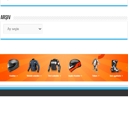
Arşiv
Arşiv
Yakıt Tüketimi
Her motor kullanıcısı yakıt tüketimine önem vermektedir. Yakıt tüketimini
azaltabilmeniz her açıdan sürücüye yararlı olduğu için bizde önem veriyoruz.
Yakıt tüketimiyle ilgili uyulması veya yapılması gereken birçok kural ve madde
vardır. Temelde 2 sorun kaynağı mevcuttur. Birincisi araçtan kaynaklıdır. Bu