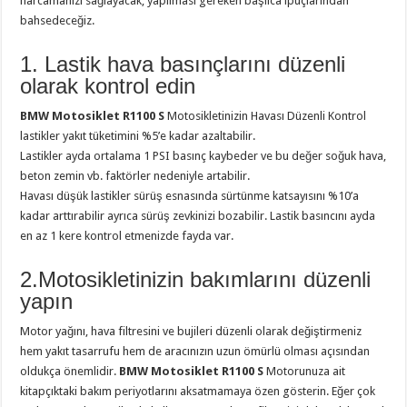
harcamanızı sağlayacak, yapılması gereken başlıca ipuçlarından
bahsedeceğiz.
1. Lastik hava basınçlarını düzenli
olarak kontrol edin
BMW Motosiklet R1100 S
Motosikletinizin Havası Düzenli Kontrol
lastikler yakıt tüketimini %5’e kadar azaltabilir.
Lastikler ayda ortalama 1 PSI basınç kaybeder ve bu değer soğuk hava,
beton zemin vb. faktörler nedeniyle artabilir.
Havası düşük lastikler sürüş esnasında sürtünme katsayısını %10’a
kadar arttırabilir ayrıca sürüş zevkinizi bozabilir. Lastik basıncını ayda
en az 1 kere kontrol etmenizde fayda var.
2.Motosikletinizin bakımlarını düzenli
yapın
Motor yağını, hava filtresini ve bujileri düzenli olarak değiştirmeniz
hem yakıt tasarrufu hem de aracınızın uzun ömürlü olması açısından
oldukça önemlidir.
BMW Motosiklet R1100 S
Motorunuza ait
kitapçıktaki bakım periyotlarını aksatmamaya özen gösterin. Eğer çok