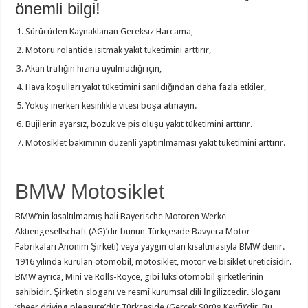
önemli bilgi!
Sürücüden Kaynaklanan Gereksiz Harcama,
Motoru rölantide ısıtmak yakıt tüketimini arttırır,
Akan trafiğin hızına uyulmadığı için,
Hava koşulları yakıt tüketimini sanıldığından daha fazla etkiler,
Yokuş inerken kesinlikle vitesi boşa atmayın.
Bujilerin ayarsız, bozuk ve pis oluşu yakıt tüketimini arttırır.
Motosiklet bakımının düzenli yaptırılmaması yakıt tüketimini arttırır.
BMW Motosiklet
BMW’nin kısaltılmamış hali Bayerische Motoren Werke
Aktiengesellschaft (AG)’dir bunun Türkçeside Bavyera Motor
Fabrikaları Anonim Şirketi) veya yaygın olan kısaltmasıyla BMW denir.
1916 yılında kurulan otomobil, motosiklet, motor ve bisiklet üreticisidir.
BMW ayrıca, Mini ve Rolls-Royce, gibi lüks otomobil şirketlerinin
sahibidir. Şirketin sloganı ve resmî kurumsal dili İngilizcedir. Sloganı
‘sheer driving pleasure’dür Türkçeside (Gerçek Sürüş Keyfi)’dir. Bu