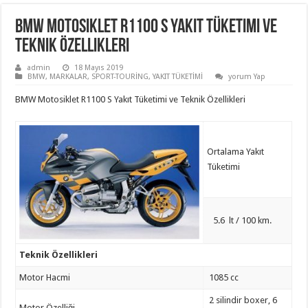
BMW Motosiklet R1100 S Yakıt Tüketimi ve
Teknik Özellikleri
admin
18 Mayıs 2019
BMW
,
MARKALAR
,
SPORT-TOURİNG
,
YAKIT TÜKETİMİ
yorum Yap
BMW Motosiklet R1100 S Yakıt Tüketimi ve Teknik Özellikleri
Ortalama Yakıt
Tüketimi
5.6 lt / 100 km.
Teknik Özellikleri
Motor Hacmi
1085 cc
2 silindir boxer, 6
Motor Özelliği