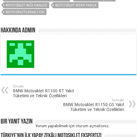
MOTOSIKLET YAĞI HANGISI
MOTOSIKLET YEDEK PARÇA
MOTOSIKLETGARAJI.COM
hakkında admin
Önceki
BMW Motosiklet R1100 RT Yakıt
Tüketimi ve Teknik Özellikleri
Sonraki
BMW Motosiklet R1150 GS Yakıt
Tüketimi ve Teknik Özellikleri
Bir yanıt yazın
Yorum yapabilmek için
oturum açmalısınız
.
Türkiye’nin İlk Yapay Zekâlı Motosiklet Ekspertizi