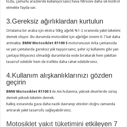
tozlu, çamurlu arazilerde kullanıyorsanız hava filtresini daha sık kontrol
etmekte fayda var.
3.Gereksiz ağırlıklardan kurtulun
Ortalama bir araba için ekstra 50kg ağırlık %1-2 oranında yakıt tüketimi
demek oluyor. Bu durumda motosiklet için ağırlığın önemi 6-7 kat daha
artmakta.
BMW Motosiklet R1100 S
motorunuzun Arka çantanızda
ve yan çantalarda gereksiz yük taşıyorsanız, şehir içi kullanımı gibi yan
çantaya ihtiyacınız olmadığı durumlarda evde bırakarak hem yakıttan
tasarruf edebilir hem de trafikte daha rahat edebilirsiniz.
4.Kullanım alışkanlıklarınızı gözden
geçirin
BMW Motosiklet R1100 S
ile Ani hızlanma, yüksek devirlerde sürüş
demek yüksek tüketim demek.
Kalkış esnasında gaza daha nazik davranıp vitesleri doğru zamanda
artırarak yakıt tasarrufu sağlayabilirsiniz.
Motosiklet yakıt tüketimini
etkileyen 7