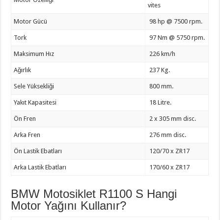
vites
Motor Gücü
98 hp @ 7500 rpm.
Tork
97 Nm @ 5750 rpm.
Maksimum Hız
226 km/h
Ağırlık
237 Kg.
Sele Yüksekliği
800 mm.
Yakıt Kapasitesi
18 Litre.
Ön Fren
2 x 305 mm disc.
Arka Fren
276 mm disc.
Ön Lastik Ebatları
120/70 x ZR17
Arka Lastik Ebatları
170/60 x ZR17
BMW Motosiklet R1100 S Hangi
Motor Yağını Kullanır?