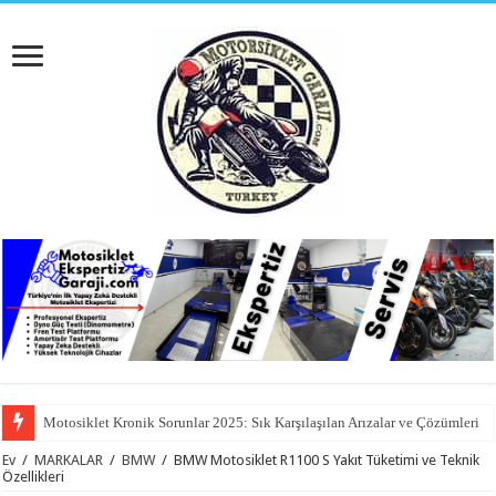
Motosiklet Ekipmanları Nelerdir? 2025 İçin Olmazsa Olmaz Güvenlik Rehb
Ev
/
MARKALAR
/
BMW
/
BMW Motosiklet R1100 S Yakıt Tüketimi ve Teknik
Özellikleri