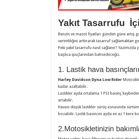
Yakıt Tasarrufu İç
Benzin ve mazot fiyatları günden güne artış gö
verimliliğini arttırarak tasarruf sağlamaktan ge
Peki yakıt tasarrufu nasıl sağlanır? Yazımızda
başlıca ipuçlarından bahsedeceğiz.
1. Lastik hava basınçları
Harley Davidson Dyna Low Rider
Motosiklet
kadar azaltabilir.
Lastikler ayda ortalama 1 PSI basınç kaybeder
artabilir.
Havası düşük lastikler sürüş esnasında sürtünme
bozabilir. Lastik basıncını ayda en az 1 kere 
2.Motosikletinizin bakıml
Motor yağını, hava filtresini ve bujileri düzen