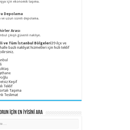
eşya için ekonomik taşıma.
ya Depolama
a ve uzun süreli depolama.
hirler Arası
anbul çıkışlı güvenli nakliye.
li ve Tüm İstanbul Bölgeleri
39 ilçe ve
alle bazlı nakliyat hizmetleri için hızlı teklif
bilirsiniz.
anbul
li
iktaş
ıthane
yoğlu
etsiz Keşif
ılı Teklif
ortalı Taşıma
nlı Teslimat
run İçİn En İyİsİnİ Ara