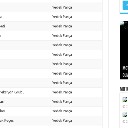
Yedek Parça
sı
Yedek Parça
Seti
Yedek Parça
i
Yedek Parça
Yedek Parça
Yedek Parça
Yedek Parça
Mot
Mot
PTT
Mot
Baj
Yedek Parça
Kar
Ol
ve 
ve 
Anl
Yedek Parça
Moto
ireksiyon Grubu
Yedek Parça
arı
Yedek Parça
2
ları
Yedek Parça
ak Keçesi
Yedek Parça
2