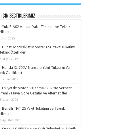
N İçİn Seçtİklerimiz
Yuki E-A02 Afacan Yakıt Tüketimi ve Teknik
llikleri
 Eylül 2025
Ducati Motosiklet Monster 696 Yakıt Tüketimi
Teknik Özellikleri
8 Mayıs 2019
Honda XL 700V Transalp Yakıt Tüketimi Ve
nik Özellikleri
 Haziran 2019
Ehliyetsiz Motor Kullanmak 2025’te Serbest
 Yeni Yasaya Göre Cezalar ve Alternatifler
5 Kasım 2025
Benelli TNT 25 Yakıt Tüketimi ve Teknik
llikleri
1 Ağustos 2019
Suzuki LS 650 Savage Yakit Tüketimi ve Teknik