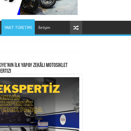
YAKIT TÜKETİMİ
İletişim
iye’nin İlk Yapay Zekâlı Motosiklet
ertizi