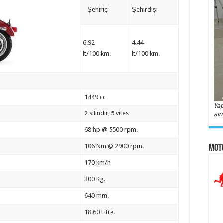
Şehiriçi
Şehirdışı
6.92
4.44
lt/100 km.
lt/100 km.
1449 cc
Yap
2 silindir, 5 vites
alm
68 hp @ 5500 rpm.
106 Nm @ 2900 rpm.
Moto
170 km/h
300 Kg.
640 mm.
18.60 Litre.