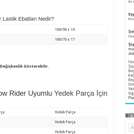
Az 
Eş
Lastik Ebatları Nedir?
Kıs
100/90 x 19
Şe
İst
160/70 x 17
Şiş
mah
ala
İst
 Değişkenlik Gösterebilir.
Şiş
Beş
Kağ
Be
Ücr
Yaz
Low Rider Uyumlu
Yedek Parça İçin
Sig
Pla
rça
Yedek Parça
Moto
i
Yedek Parça
Yedek Parça