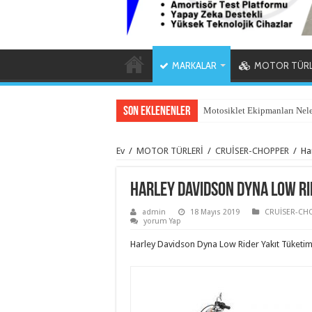
MARKALAR
MOTOR TÜRL
Son Eklenenler
Motosiklet Ekipmanları Nel
PTT Kargo Motosiklet Taşıma
Ev
/
MOTOR TÜRLERİ
/
CRUİSER-CHOPPER
/
Ha
Harley Davidson Dyna Low Rid
admin
18 Mayıs 2019
CRUİSER-CH
yorum Yap
Harley Davidson Dyna Low Rider Yakıt Tüketimi 