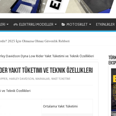
ERİ
ELEKTRİKLİ MODELLER
MOTOSİKLET
ETKİNLİKLER
erdir? 2025 İçin Olmazsa Olmaz Güvenlik Rehberi
 2025: Ücret, Süreç ve İpuçları
rley Davidson Dyna Low Rider Yakıt Tüketimi ve Teknik Özellikleri
Türk
Eksp
er Yakıt Tüketimi ve Teknik Özellikleri
OPPER
,
HARLEY DAVİDSON
,
MARKALAR
,
YAKIT TÜKETİMİ
ve Teknik Özellikleri
Ortalama Yakıt Tüketimi