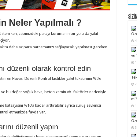
SİZİ
in Neler Yapılmalı ?
sterirken, cebinizdeki parayı korumanın bir yolu da yakıt
Öze
çiyor.
4
 yakıta daha az para harcamanızı sağlayacak, yapılması gereken
ve 
1
nı düzenli olarak kontrol edin
Tek
inizin Havası Düzenli Kontrol lastikler yakıt tüketimini %5’e
7
 ve bu değer soğuk hava, beton zemin vb. faktörler nedeniyle
mi?
 katsayısını %10’a kadar arttırabilir ayrıca sürüş zevkinizi
1
kontrol etmenizde fayda var.
Öze
arını düzenli yapın
3
li olarak değiştirmeniz hem yakıt tasarrufu hem de aracınızın