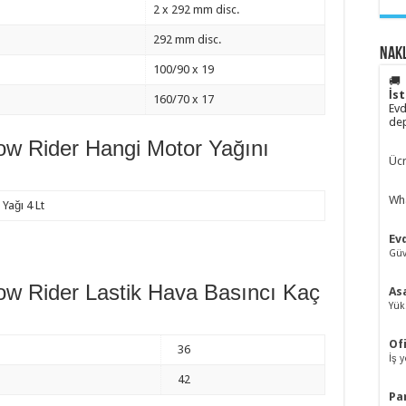
2 x 292 mm disc.
292 mm disc.
Nakl
100/90 x 19
🚚
İs
160/70 x 17
Evd
dep
ow Rider Hangi Motor Yağını
Ücr
Wha
Yağı 4 Lt
Ev
Güv
ow Rider Lastik Hava Basıncı Kaç
As
Yük
Of
36
İş 
42
Pa